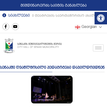
მიმდინარეობს საიტის განახლება
Op
სიახლეები
რეგიონული თეატრების საერთაშორისო ახალგაზრდ
Georgian
სენაკში ღვაწლმოსილი პედაგოგები დაჯილდოვდნენ