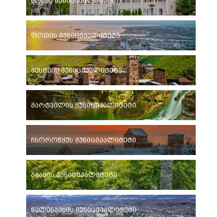
ხობის მუნიციპალიტეტი
ფოთის მუნიციპალიტეტი
მესტიის მუნიციპალიტეტი
მარტვილის მუნიციპალიტეტი
ჩხოროწყუს მუნიციპალიტეტი
აბაშის მუნიციპალიტეტი
წალენჯიხის მუნიციპალიტეტი