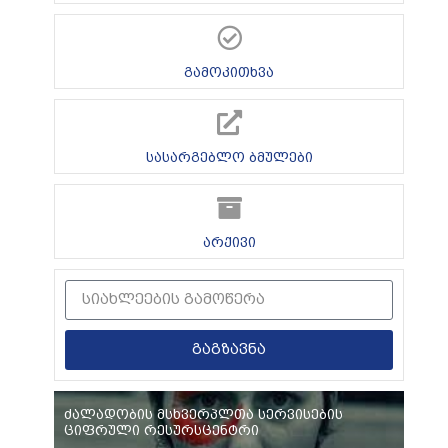
გამოკითხვა
სასარგებლო ბმულები
არქივი
გაგზავნა
ძალადობის მსხვერპლთა სერვისების
ციფრული რესურსცენტრი