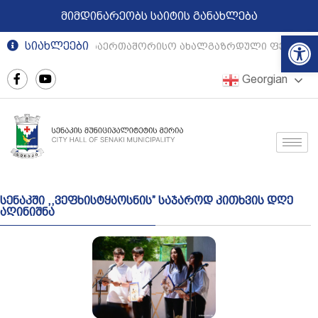
მიმდინარეობს საიტის განახლება
Op
სიახლეები
ული თეატრების საერთაშორისო ახალგაზრდული ფესტივა
Georgian
სენაკში ,,ვეფხისტყაოსნის” საჯაროდ კითხვის დღე
აღინიშნა