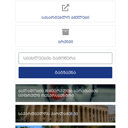
სასარგებლო ბმულები
არქივი
გაგზავნა
ძალადობის მსხვერპლთა სერვისების
ციფრული რესურსცენტრი
საქართველოს პარლამენტი