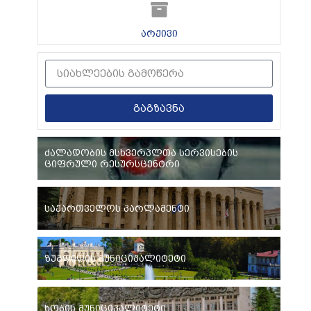
არქივი
გაგზავნა
ძალადობის მსხვერპლთა სერვისების
ციფრული რესურსცენტრი
საქართველოს პარლამენტი
ზუგდიდის მუნიციპალიტეტი
ხობის მუნიციპალიტეტი