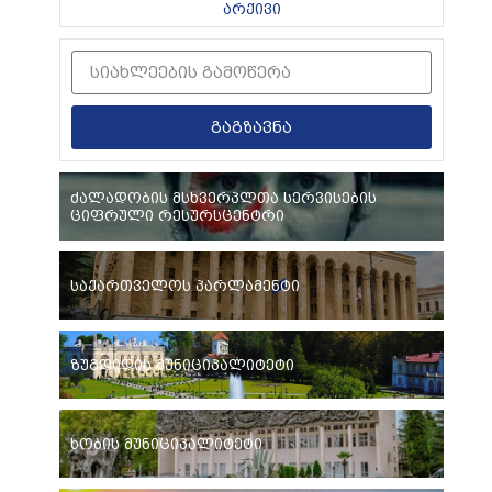
არქივი
გაგზავნა
ძალადობის მსხვერპლთა სერვისების
ციფრული რესურსცენტრი
საქართველოს პარლამენტი
ზუგდიდის მუნიციპალიტეტი
ხობის მუნიციპალიტეტი