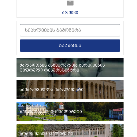
არქივი
გაგზავნა
ძალადობის მსხვერპლთა სერვისების
ციფრული რესურსცენტრი
საქართველოს პარლამენტი
ზუგდიდის მუნიციპალიტეტი
ხობის მუნიციპალიტეტი