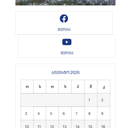
მერია
მერია
აგვისტო 2026
ო
ს
ო
ხ
პ
შ
კ
1
2
3
4
5
6
7
8
9
10
11
12
13
14
15
16