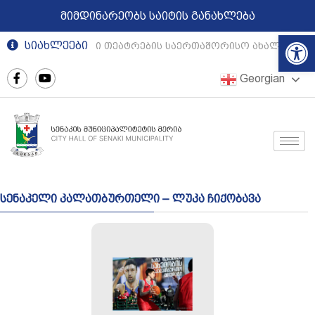
მიმდინარეობს საიტის განახლება
Op
სიახლეები
რეგიონული თეატრების საერთაშორისო ახალგაზრდ
Georgian
სენაკელი კალათბურთელი – ლუკა ჩიქობავა