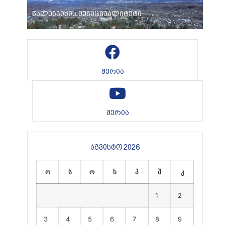
წალენჯიხის მუნიციპალიტეტი
მერია
მერია
აგვისტო 2026
ო
ს
ო
ხ
პ
შ
კ
1
2
3
4
5
6
7
8
9