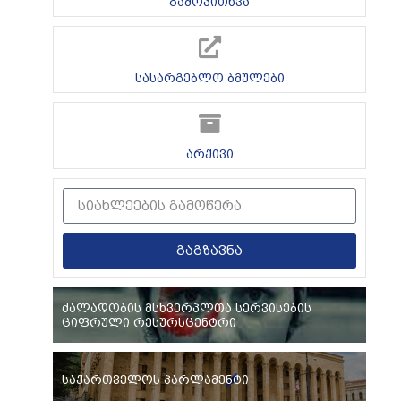
გამოკითხვა
სასარგებლო ბმულები
არქივი
გაგზავნა
ძალადობის მსხვერპლთა სერვისების
ციფრული რესურსცენტრი
საქართველოს პარლამენტი