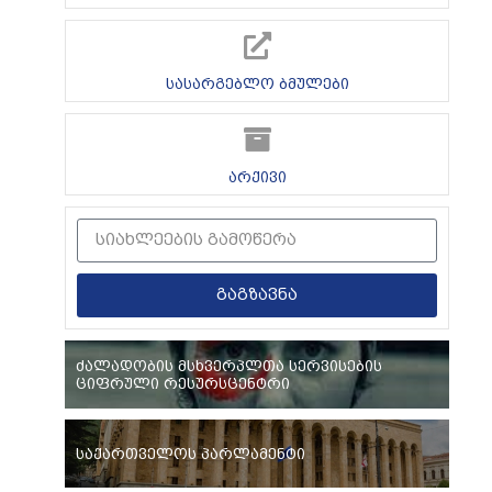
სასარგებლო ბმულები
არქივი
გაგზავნა
ძალადობის მსხვერპლთა სერვისების
ციფრული რესურსცენტრი
საქართველოს პარლამენტი